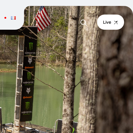
T
Live