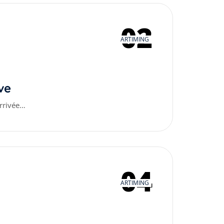
02
ARTIMING
ve
arrivée…
04
ARTIMING